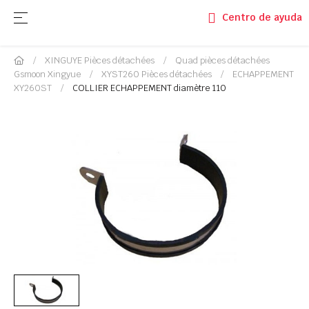
Basculer la navigation
☰
Centro de ayuda
XINGUYE Pièces détachées
Quad pièces détachées
Gsmoon Xingyue
XYST260 Pièces détachées
ECHAPPEMENT
XY260ST
COLLIER ECHAPPEMENT diamètre 110