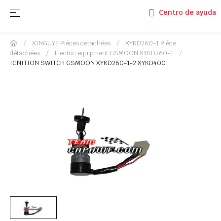
Basculer la navigation
☰
Centro de ayuda
XINGUYE Pièces détachées
XYKD260-1 Pièce
détachées
Electric equipment GSMOON XYKD260-1
IGNITION SWITCH GSMOON XYKD260-1-2 XYKD400