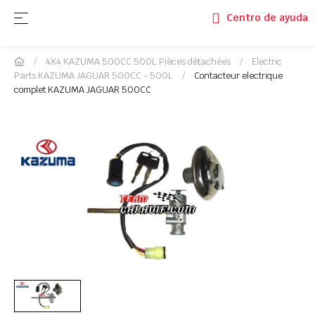
Basculer la navigation
☰
Centro de ayuda
4X4 KAZUMA 500CC 500L Pièces détachées
Electric
Parts KAZUMA JAGUAR 500CC - 500L
Contacteur electrique
complet KAZUMA JAGUAR 500CC