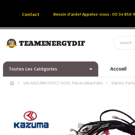
Appelez-nous:
Tél: 00 34 850 991 228
Contact
Besoin d'aide? Appelez-nous : 00 34 850 9
Accueil
Toutes Les Catégories
4X4 KAZUMA 500CC 500L Pièces détachées
Electric Pa