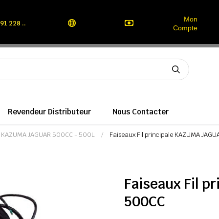
Mon
91 228 ..
Compte
Revendeur Distributeur
Nous Contacter
rts KAZUMA JAGUAR 500CC - 500L
Faiseaux Fil principale KAZUMA JAG
Faiseaux Fil 
500CC