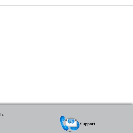
ls
Support