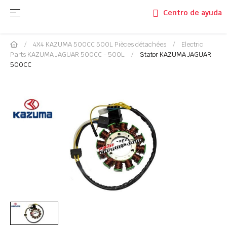
Basculer la navigation
☰
Centro de ayuda
4X4 KAZUMA 500CC 500L Pièces détachées
Electric
Parts KAZUMA JAGUAR 500CC - 500L
Stator KAZUMA JAGUAR
500CC