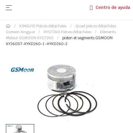
Basculer la navigation
☰
Centro de ayuda
XINGUYE Pièces détachées
Quad pièces détachées
Gsmoon Xingyue
XYST260 Pièces détachées
Eléments
Moteur GSMOON XYST260
piston et segments GSMOON
XY260ST-XYKD260-1 -XYKD260-2