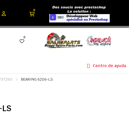
0
0
Centro de ayuda
YST260
BEARING 6206-LS
-LS