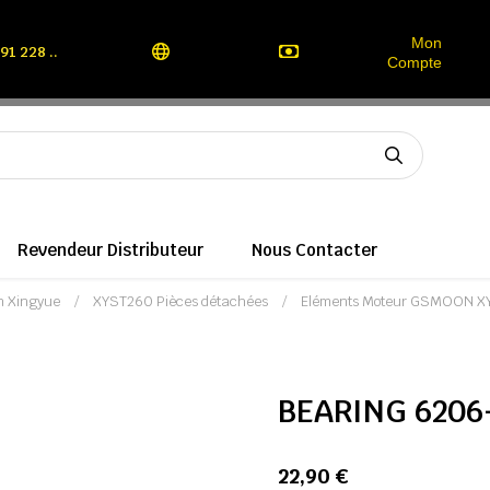
Mon
91 228 ..
Compte
Revendeur Distributeur
Nous Contacter
n Xingyue
XYST260 Pièces détachées
Eléments Moteur GSMOON X
BEARING 6206
22,90 €