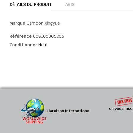
DÉTAILS DU PRODUIT
AVIS
Marque
Gsmoon Xingyue
Référence
008100006206
Conditionner
Neuf
en vous insc
Livraison International