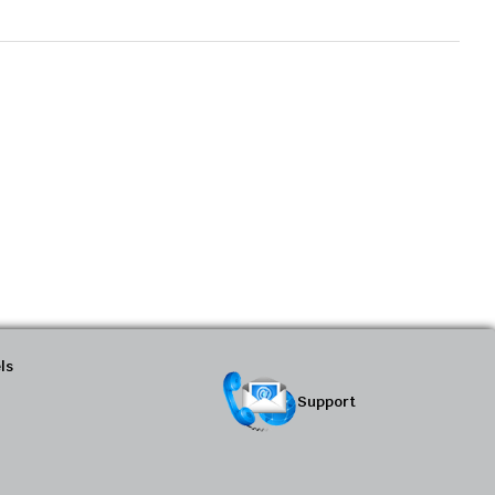
ls
Support