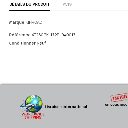
DÉTAILS DU PRODUIT
AVIS
Marque
KINROAD
Référence
XT250GK-172P-040017
Conditionner
Neuf
en vous insc
Livraison International