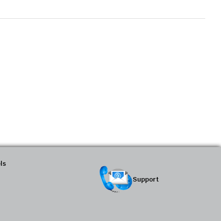
ls
Support