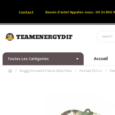
Appelez-nous:
Tél: 00 34 850 991 228
Contact
Besoin d'aide? Appelez-nous : 00 34 850 9
Accueil
Toutes Les Catégories
Buggy Kinroad & Pièces détachées
Kinroad 250 cc
Ele