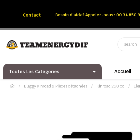
Appelez-nous:
Tél: 00 34 850 991 228
Contact
Besoin d'aide? Appelez-nous : 00 34 850 9
Accueil
Toutes Les Catégories
Buggy Kinroad & Pièces détachées
Kinroad 250 cc
Ele