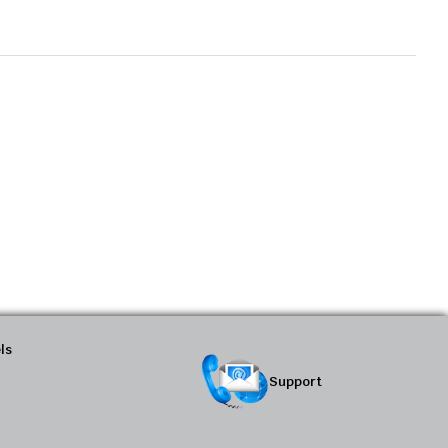
ls
Support