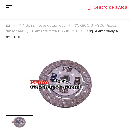
Basculer la navigation
☰
Centro de ayuda
XINGUYE Pièces détachées
XYJK800 UTV800 Pièces
détachées
Elements moteur XYJK800
Disque embrayage
XYJK800