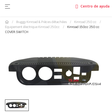
Basculer la navigation
☰
Centro de ayuda
Buggy Kinroad & Pièces détachées
Kinroad 250 cc
Equipement électrique Kinroad 250cc
Kinroad 150cc 250 cc
COVER.SWITCH