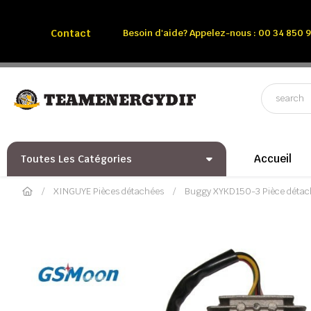
Appelez-nous:
Tél: 00 34 850 991 228
Contact
Besoin d'aide? Appelez-nous : 00 34 850 9
Accueil
Toutes Les Catégories
XINGUYE Pièces détachées
Buggy XYKD150-3 Pièce détac