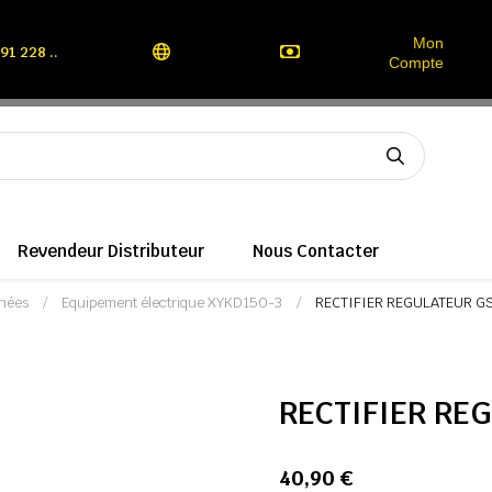
Mon
91 228 ..
Compte
Revendeur Distributeur
Nous Contacter
hées
Equipement électrique XYKD150-3
RECTIFIER REGULATEUR 
RECTIFIER RE
40,90 €