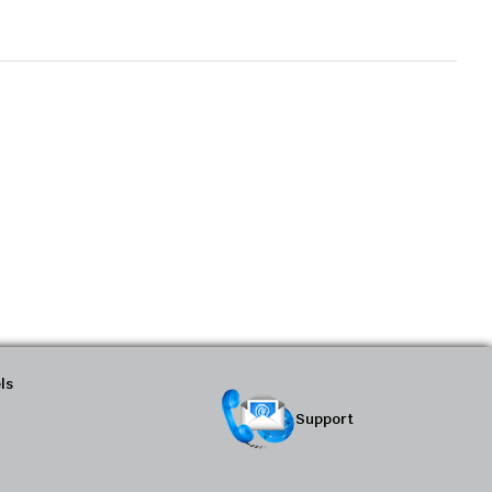
ls
Support