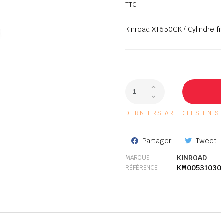
TTC
Kinroad XT650GK / Cylindre f
DERNIERS ARTICLES EN S
Partager
Tweet
KINROAD
MARQUE
KM00531030
RÉFÉRENCE