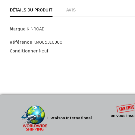
DÉTAILS DU PRODUIT
AVIS
Marque
KINROAD
Référence
KM005310300
Conditionner
Neuf
en vous insc
Livraison International