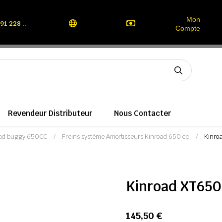
Mon
91 228 ..
Compte
Revendeur Distributeur
Nous Contacter
oad buggy 650CC
Freins système Amortisseurs Kinroad 650 cc
Kinroa
Kinroad XT650G
145,50 €