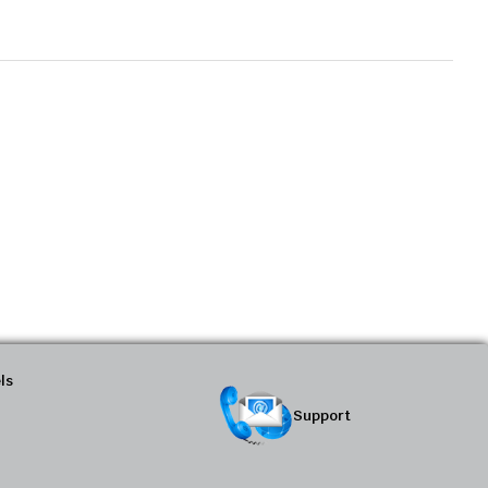
ls
Support