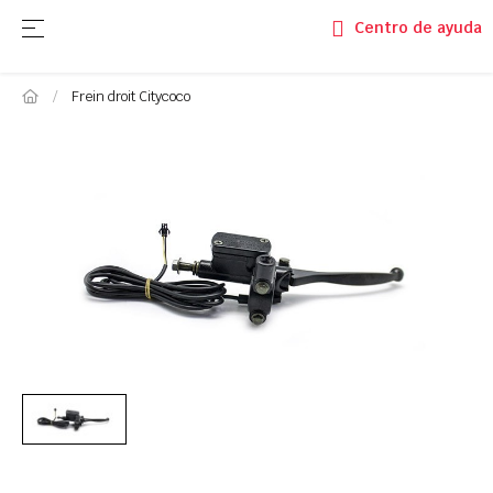
Basculer la navigation
☰
Centro de ayuda
Frein droit Citycoco