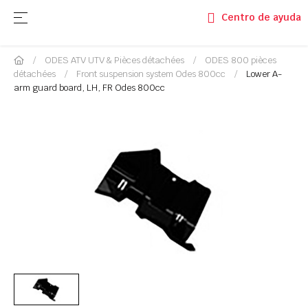
Basculer la navigation
☰
Centro de ayuda
ODES ATV UTV & Pièces détachées
ODES 800 pièces
détachées
Front suspension system Odes 800cc
Lower A-
arm guard board, LH, FR Odes 800cc