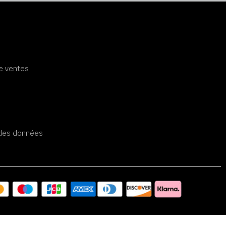
e ventes
é des données