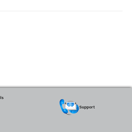
ls
Support