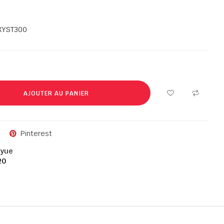
XYST300
AJOUTER AU PANIER
Pinterest
gyue
20