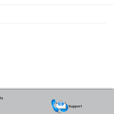
ls
Support