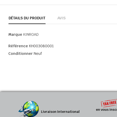
DÉTAILS DU PRODUIT
AVIS
Marque
KINROAD
Référence
KH003080001
Conditionner
Neuf
en vous insc
Livraison International