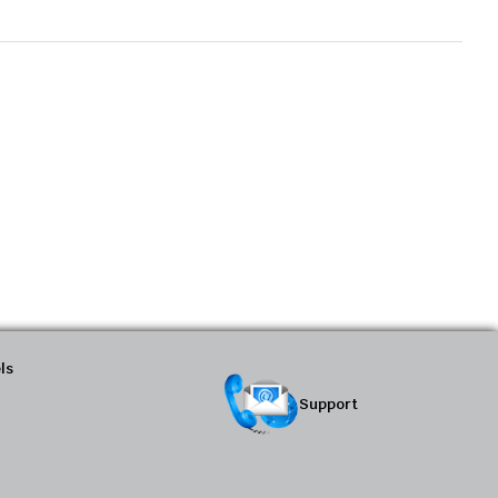
ls
Support