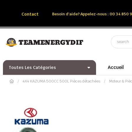
Appelez-nous:
Tél: 00 34 850 991 228
Contact
Besoin d'aide? Appelez-nous : 00 34 850 9
Accueil
Toutes Les Catégories
4X4 KAZUMA 500CC 500L Pièces détachées
Moteur & Pi