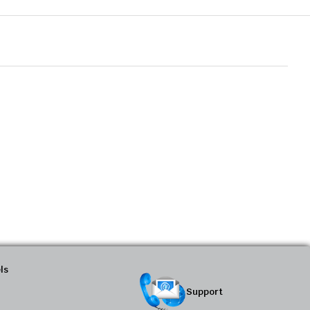
ls
Support