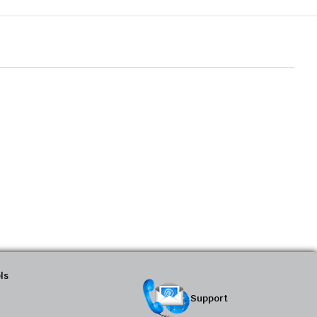
ls
Support