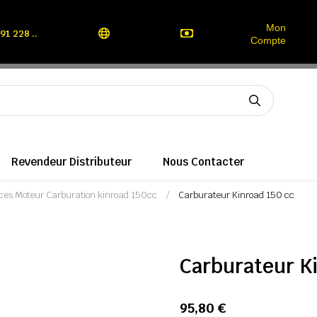
Mon
91 228 ..
Compte
Revendeur Distributeur
Nous Contacter
ces Moteur Carburation kinroad 150cc
Carburateur Kinroad 150 cc
Carburateur K
95,80 €