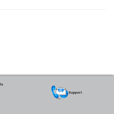
ls
Support