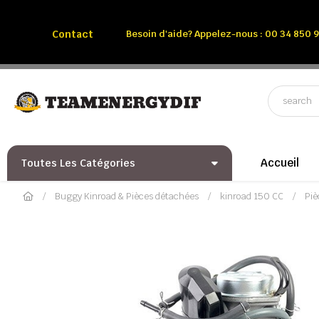
Appelez-nous:
Tél: 00 34 850 991 228
Contact
Besoin d'aide? Appelez-nous : 00 34 850 9
Accueil
Toutes Les Catégories
Buggy Kinroad & Pièces détachées
kinroad 150 CC
Piè