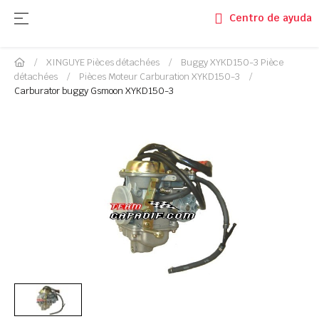
Basculer la navigation
☰
Centro de ayuda
XINGUYE Pièces détachées
Buggy XYKD150-3 Pièce
détachées
Pièces Moteur Carburation XYKD150-3
Carburator buggy Gsmoon XYKD150-3