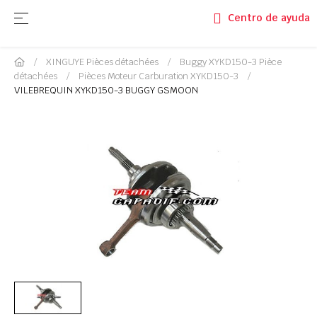
Basculer la navigation
☰
Centro de ayuda
XINGUYE Pièces détachées
Buggy XYKD150-3 Pièce
détachées
Pièces Moteur Carburation XYKD150-3
VILEBREQUIN XYKD150-3 BUGGY GSMOON