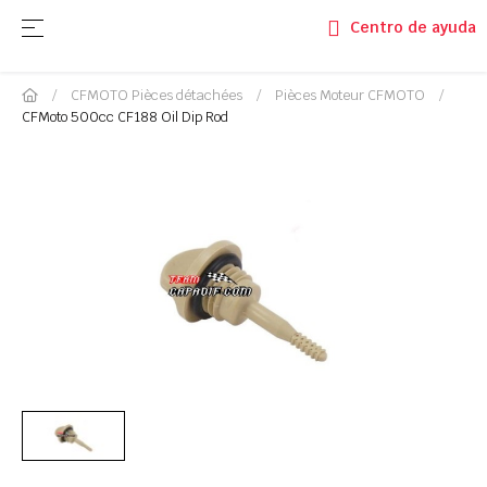
Basculer la navigation
☰
Centro de ayuda
CFMOTO Pièces détachées
Pièces Moteur CFMOTO
CFMoto 500cc CF188 Oil Dip Rod