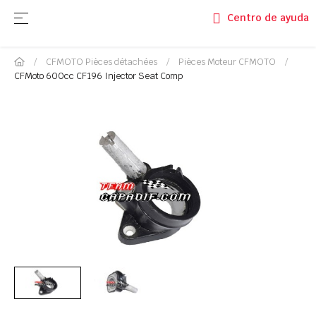
Basculer la navigation
☰
Centro de ayuda
CFMOTO Pièces détachées
Pièces Moteur CFMOTO
CFMoto 600cc CF196 Injector Seat Comp