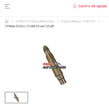
Basculer la navigation
☰
Centro de ayuda
CFMOTO Pièces détachées
Pièces Moteur CFMOTO
CFMoto 500cc CF188 Driven Shaft