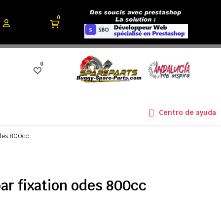
0
0
Centro de ayuda
odes 800cc
ar fixation odes 800cc