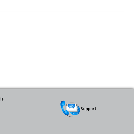
ls
Support