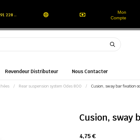
Mon
91 228 ..
Compte
Revendeur Distributeur
Nous Contacter
chées
Rear suspension system Odes 800
Cusion, sway bar fixation 
Cusion, sway b
4,75 €