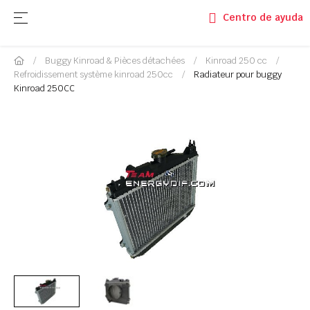
Basculer la navigation
☰
Centro de ayuda
Buggy Kinroad & Pièces détachées
Kinroad 250 cc
Refroidissement système kinroad 250cc
Radiateur pour buggy
Kinroad 250CC