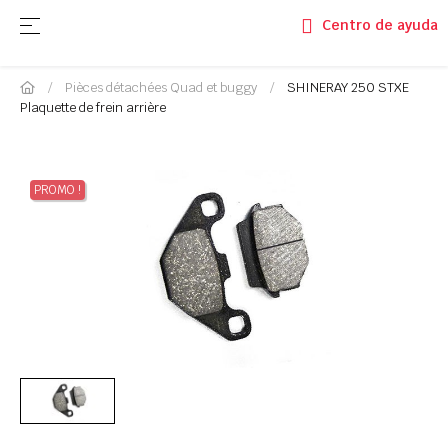
Basculer la navigation
☰
Centro de ayuda
Pièces détachées Quad et buggy
SHINERAY 250 STXE
Plaquette de frein arrière
PROMO !