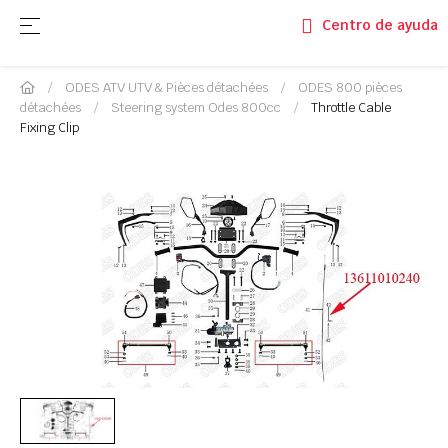
Basculer la navigation
☰
Centro de ayuda
ODES ATV UTV & Pièces détachées
ODES 800 pièces
détachées
Steering system Odes 800cc
Throttle Cable
Fixing Clip