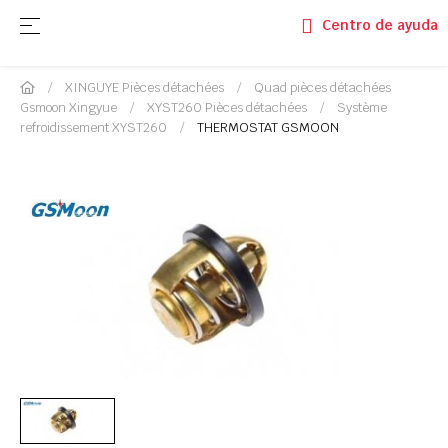
Basculer la navigation
☰
Centro de ayuda
XINGUYE Pièces détachées
Quad pièces détachées
Gsmoon Xingyue
XYST260 Pièces détachées
Système
refroidissement XYST260
THERMOSTAT GSMOON