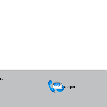
ls
Support