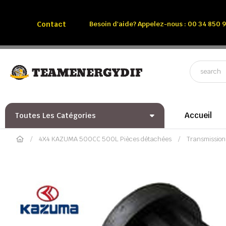
Appelez-nous:
Tél: 00 34 850 991 228
Contact
Besoin d'aide? Appelez-nous : 00 34 850 9
Accueil
Toutes Les Catégories
4X4 KAZUMA 500CC 500L Pièces détachées
Transmissio