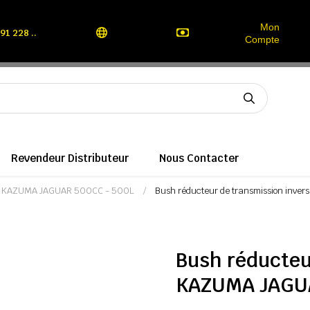
Mon
91 228 ..
Compte
Revendeur Distributeur
Nous Contacter
n KAZUMA JAGUAR 500CC - 500L
Bush réducteur de transmission inv
Bush réducteu
KAZUMA JAGU