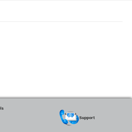
ls
Support