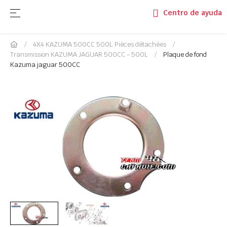
Basculer la navigation
☰
Centro de ayuda
4X4 KAZUMA 500CC 500L Pièces détachées
Transmission KAZUMA JAGUAR 500CC - 500L
Plaque de fond
Kazuma jaguar 500CC