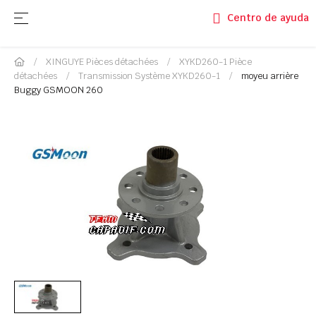
Basculer la navigation
☰
Centro de ayuda
XINGUYE Pièces détachées
XYKD260-1 Pièce
détachées
Transmission Système XYKD260-1
moyeu arrière
Buggy GSMOON 260