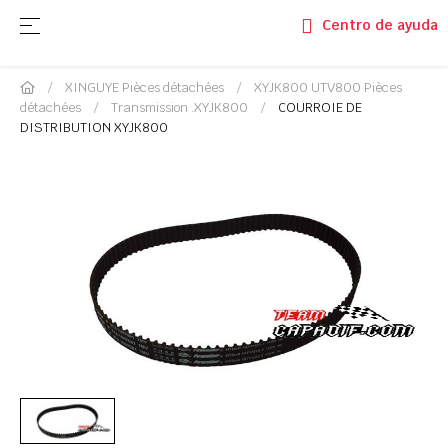
Basculer la navigation
☰
Centro de ayuda
XINGUYE Pièces détachées
XYJK800 UTV800 Pièces
détachées
Transmission .XYJK800
COURROIE DE
DISTRIBUTION XYJK800