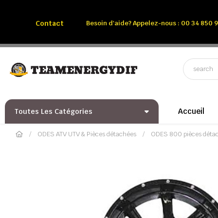
Appelez-nous:
Tél: 00 34 850 991 228
Contact
Besoin d'aide? Appelez-nous : 00 34 850 9
Accueil
Toutes Les Catégories
ODES ATV UTV & Pièces détachées
ODES 800 pièces déta