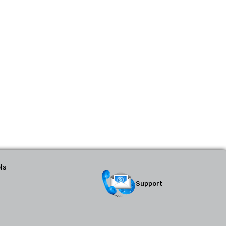
ls
Support