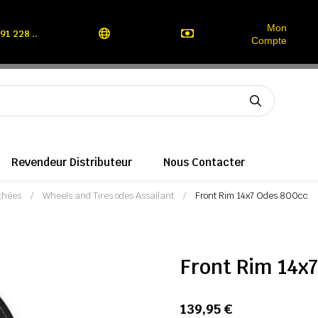
Mon
91 228 ..
Compte
Revendeur Distributeur
Nous Contacter
chées
Wheels and Tires odes Assailant
Front Rim 14x7 Odes 800cc
Front Rim 14x
139,95 €