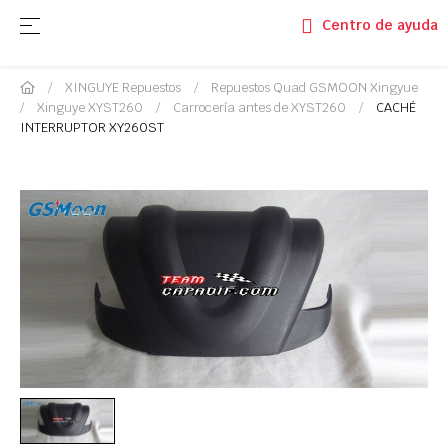
Navegación de palanca
☰
Centro de ayuda
XINGUYE Repuestos
Repuestos Quad GSMOON Xingyue
Xinguye XYST260
Carrocería antes de XYST260
CACHÉ
INTERRUPTOR XY260ST