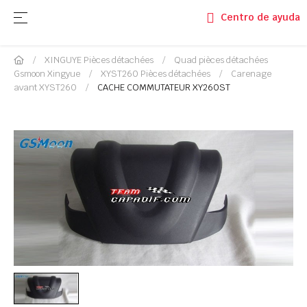
Basculer la navigation
☰
Centro de ayuda
XINGUYE Pièces détachées
Quad pièces détachées
Gsmoon Xingyue
XYST260 Pièces détachées
Carenage
avant XYST260
CACHE COMMUTATEUR XY260ST