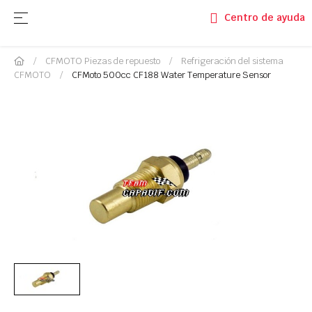
Navegación de palanca
☰
Centro de ayuda
CFMOTO Piezas de repuesto
Refrigeración del sistema
CFMOTO
CFMoto 500cc CF188 Water Temperature Sensor