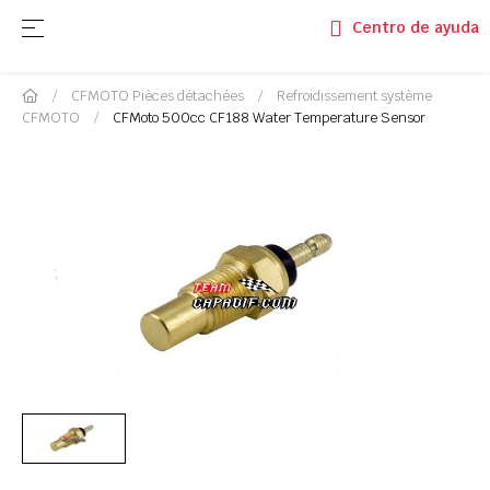
Basculer la navigation
☰
Centro de ayuda
CFMOTO Pièces détachées
Refroidissement système
CFMOTO
CFMoto 500cc CF188 Water Temperature Sensor