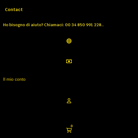
Chiamateci:
Tél: 00 34 850 991 228
Contact
Ho bisogno di aiuto?
Chiamaci: 00 34 850 991 228..
Il mio conto
0