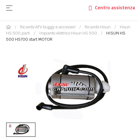
navigazione Toggle
☰
Centro assistenza
Ricambi ATV buggy e accessori
Ricambi Hisun
Hisun
HS 500 parti
Impianto elettrico Hisun HS 500
HISUN HS
500 HS700 start MOTOR